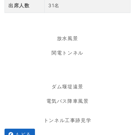
出席人数
31名
放水風景
関電トンネル
ダム堰堤遠景
電気バス降車風景
トンネル工事跡見学
もどる